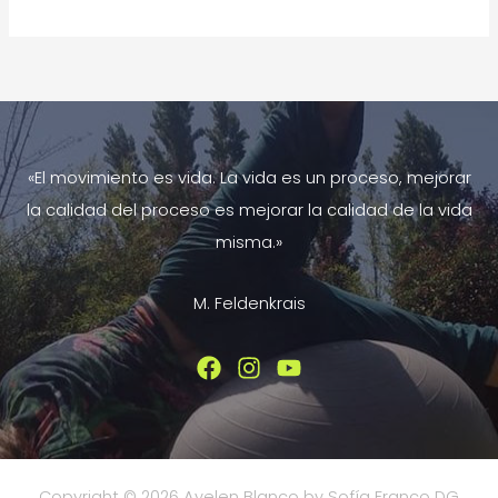
en
Otoño
con
Ayurveda
«El movimiento es vida. La vida es un proceso, mejorar
la calidad del proceso es mejorar la calidad de la vida
misma.»
M. Feldenkrais
Copyright © 2026 Ayelen Blanco by Sofía Franco DG