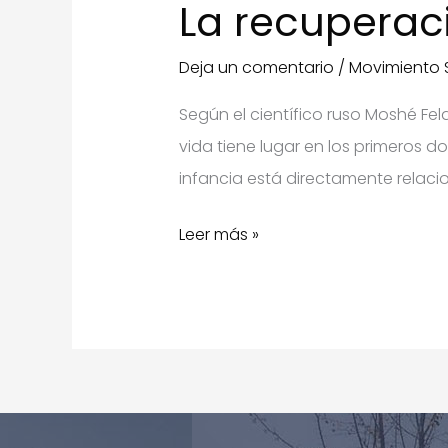
La recuperac
Deja un comentario
/
Movimiento 
Según el científico ruso Moshé Fe
vida tiene lugar en los primeros d
infancia está directamente relaci
La
Leer más »
recuperación
del
optimismo
biológico