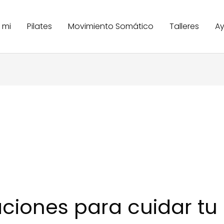
 mi
Pilates
Movimiento Somático
Talleres
A
iones para cuidar t