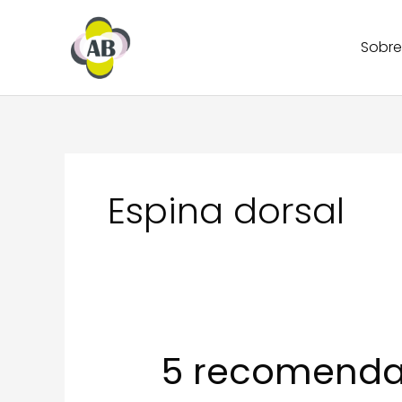
Ir
al
Sobre
contenido
Espina dorsal
5 recomendac