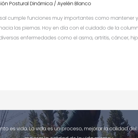
ión Postural Dinámica
/
Ayelén Blanco
rsal cumple funciones muy importantes como mantener y t
hacia las piernas. Hoy en día con el cuidado de la column
diversas enfermedades como el asma, artritis, cáncer, hipe
nto es vida. La vida es un proceso, mejorar la calidad de