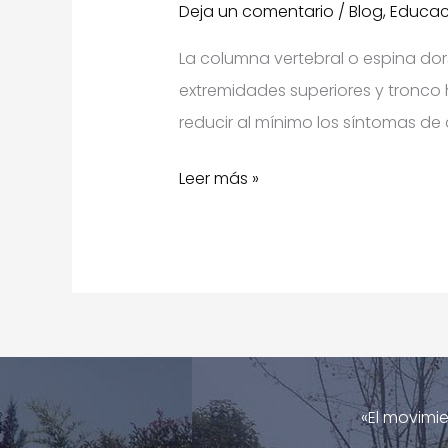
Deja un comentario
/
Blog
,
Educac
La columna vertebral o espina do
extremidades superiores y tronco 
reducir al mínimo los síntomas de 
5
Leer más »
recomendaciones
para
cuidar
tu
columna
«El movimie