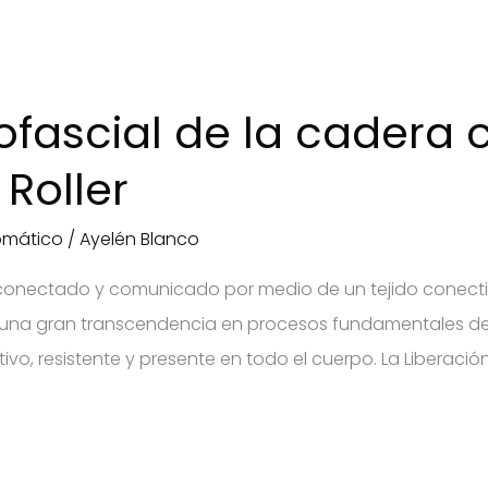
ofascial de la cadera 
Roller
omático
/
Ayelén Blanco
conectado y comunicado por medio de un tejido conectiv
e una gran transcendencia en procesos fundamentales d
vo, resistente y presente en todo el cuerpo. La Liberación