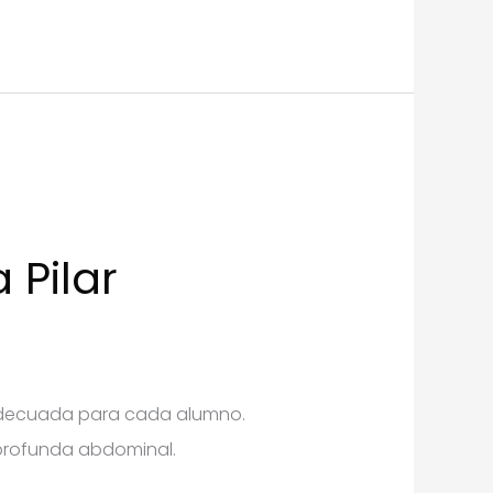
 Pilar
n adecuada para cada alumno.
a profunda abdominal.