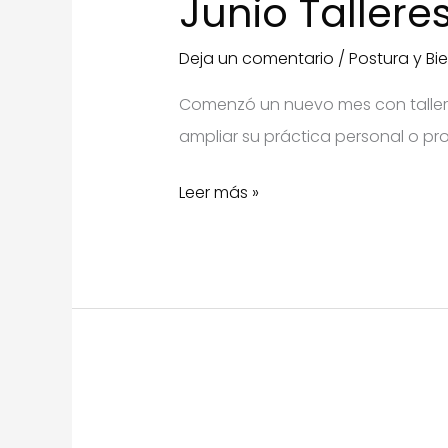
Junio Tallere
Deja un comentario
/
Postura y Bi
Comenzó un nuevo mes con talleres
ampliar su práctica personal o pro
Junio
Leer más »
Talleres
Online