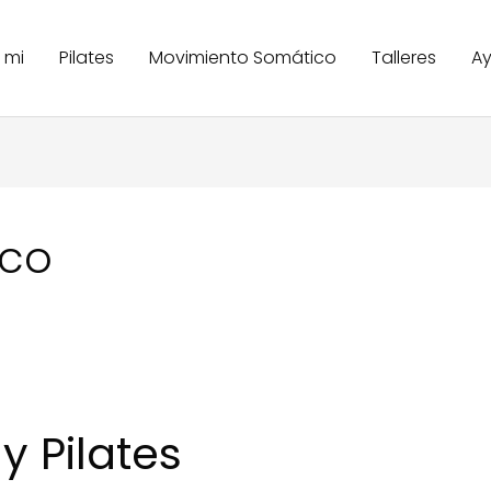
 mi
Pilates
Movimiento Somático
Talleres
A
ico
y Pilates