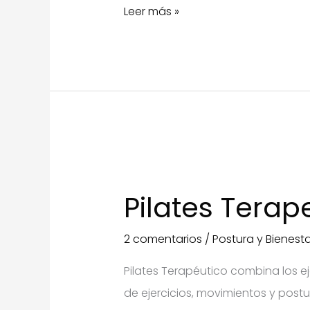
Esferopilates
Leer más »
en
Fundación
Artemisa
Pilar
Pilates Terape
2 comentarios
/
Postura y Bienesta
Pilates Terapéutico combina los e
de ejercicios, movimientos y post