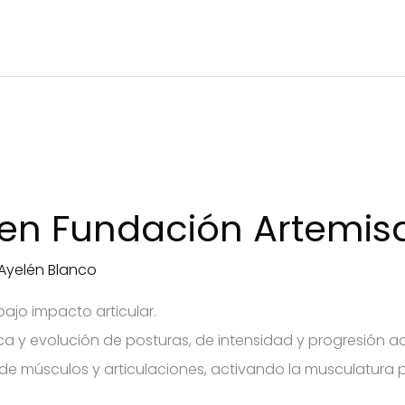
 en Fundación Artemisa
Ayelén Blanco
bajo impacto articular.
tica y evolución de posturas, de intensidad y progresió
eza de músculos y articulaciones, activando la musculatur