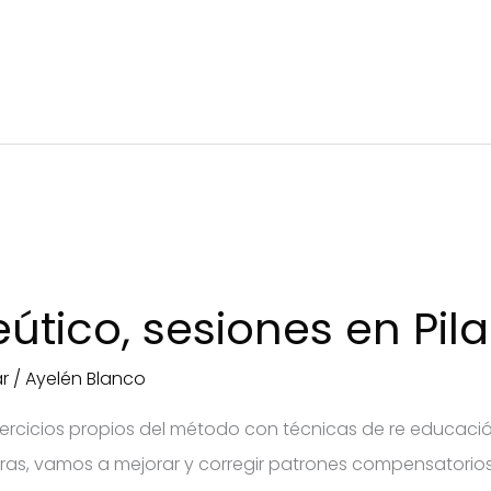
útico, sesiones en Pila
r
/
Ayelén Blanco
jercicios propios del método con técnicas de re educación
uras, vamos a mejorar y corregir patrones compensatorios