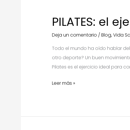
PILATES: el eje
Deja un comentario
/
Blog
,
Vida S
Todo el mundo ha oído hablar del 
otro deporte? Un buen movimiento
Pilates es el ejercicio ideal para 
PILATES:
Leer más »
el
ejercicio
ideal.