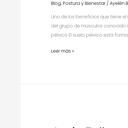
Blog
,
Postura y Bienestar
/
Ayelén 
Uno de los beneficios que tiene el
del grupo de músculos conocido c
pélvico El suelo pélvico está form
Suelo
Leer más »
Pélvico
y
Pilates