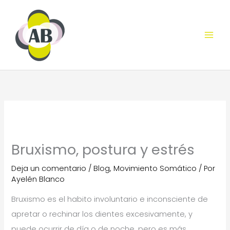
Ir
al
contenido
Bruxismo, postura y estrés
Deja un comentario
/
Blog
,
Movimiento Somático
/ Por
Ayelén Blanco
Bruxismo es el habito involuntario e inconsciente de
apretar o rechinar los dientes excesivamente, y
puede ocurrir de día o de noche, pero es más