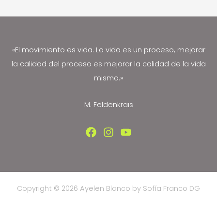
o
PowerHouse
y
la
«El movimiento es vida. La vida es un proceso, mejorar
columna
la calidad del proceso es mejorar la calidad de la vida
misma.»
M. Feldenkrais
Copyright © 2026 Ayelen Blanco by Sofía Franco DG