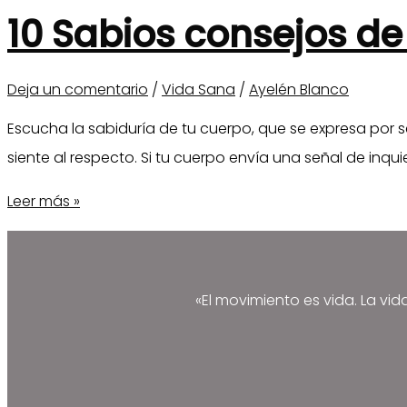
ejercicio
10 Sabios consejos d
Deja un comentario
/
Vida Sana
/
Ayelén Blanco
Escucha la sabiduría de tu cuerpo, que se expresa por
siente al respecto. Si tu cuerpo envía una señal de inq
10
Leer más »
Sabios
consejos
de
«El movimiento es vida. La vid
Deepak
Chopra