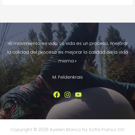
se
manifiesta
en
el
rostro
«El movimiento es vida. La vida es un proceso, mejorar
la calidad del proceso es mejorar la calidad de la vida
misma.»
M. Feldenkrais
Copyright © 2026 Ayelen Blanco by Sofía Franco DG