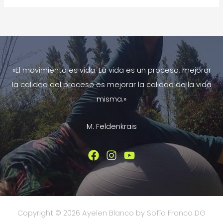
Cuello
de
Texto:
Un
mal
«El movimiento es vida. La vida es un proceso, mejorar
moderno
la calidad del proceso es mejorar la calidad de la vida
frecuente
misma.»
M. Feldenkrais
Copyright © 2026 Ayelen Blanco by Sofía Franco DG