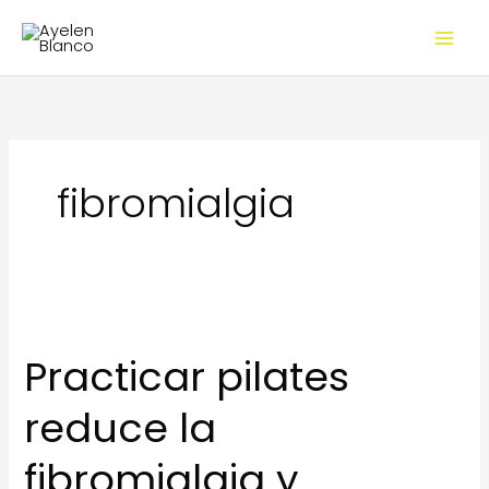
Ir
al
contenido
fibromialgia
Practicar pilates
reduce la
fibromialgia y