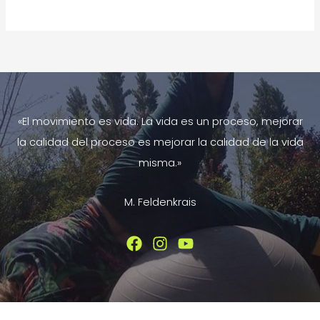
Miofascial
de
la
cadera
con
Rodillo/Foam
«El movimiento es vida. La vida es un proceso, mejorar
Roller
la calidad del proceso es mejorar la calidad de la vida
misma.»
M. Feldenkrais