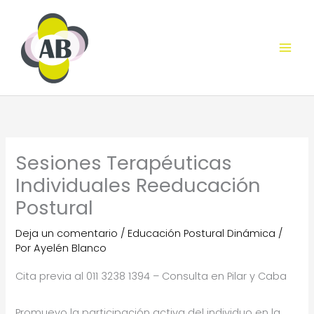
Ir
al
contenido
Sesiones Terapéuticas
Individuales Reeducación
Postural
Deja un comentario
/
Educación Postural Dinámica
/
Por
Ayelén Blanco
Cita previa al 011 3238 1394 – Consulta en Pilar y Caba
Promuevo la participación activa del individuo en la